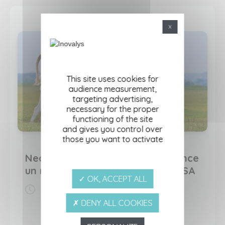
X
This site uses cookies for
audience measurement,
targeting advertising,
necessary for the proper
functioning of the site
and gives you control over
those you want to activate
Neosporose bovine : Inovalys lance
un nouveau test sérologique ELISA
✓ OK, ACCEPT ALL
13/03/2026
✗ DENY ALL COOKIES