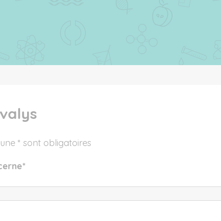
valys
ne * sont obligatoires
cerne
*