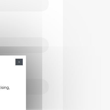
X
ising,