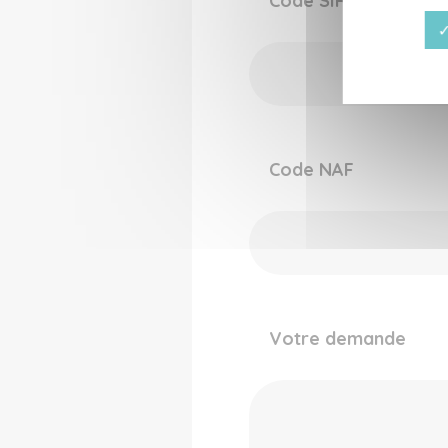
Code SIRET
✓
Code NAF
Votre demande