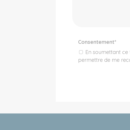
Consentement
*
En soumettant ce formulaire, j'accepte que les informations saisies soient traitées pour
permettre de me rec