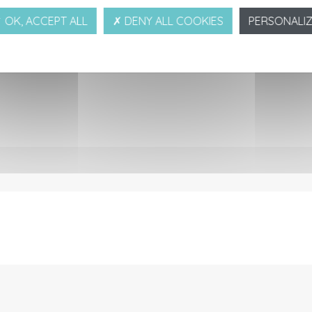
 OK, ACCEPT ALL
✗ DENY ALL COOKIES
PERSONALI