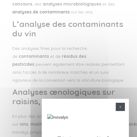
concours
, des
analyses microbiologiques
et des
analyses de contaminants
sur les vins.
L’analyse des contaminants
du vin
Des analyses fines pour la recherche
de
contaminants
et de
résidus des
pesticides
peuvent également être réalisés permettant
ainsi l’accès à de nombreux marchés et un suivi
rigoureux de la conversion vers la viticulture biologique.
Analyses œnologiques sur
raisins, moût, vin, ...
X
En plus des analyses
sur
vins
,
moûts
,
raisons
,
alcools
et
spiritueux
,
cidres
,
poiré
Inovalys propose également des analyses sur
bières