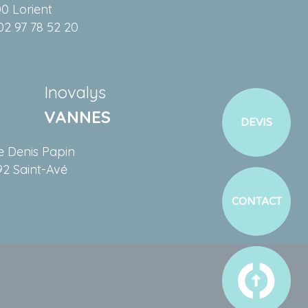
0 Lorient
 02 97 78 52 20
Inovalys
VANNES
DEVIS
e Denis Papin
92 Saint-Avé
CONTACT