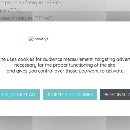
ropane sulfonique (PFPrS)
ique (TFA)
hanesulfonique (TFMeS)
Inovalys conforte sa position d’acteur public de référe
rvice des collectivités, industriels et agences sanitair
s
site uses cookies for audience measurement, targeting advert
isponible par téléphone au 02 51 85 44 44 ou par mail 
necessary for the proper functioning of the site
répondre à vos questions.
and gives you control over those you want to activate
liste des implantations et portées disponibles sur
www.cofrac.fr
)
 OK, ACCEPT ALL
✗ DENY ALL COOKIES
PERSONALI