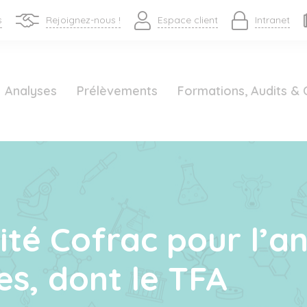
s
Rejoignez-nous !
Espace client
Intranet
Analyses
Prélèvements
Formations, Audits & 
ité Cofrac pour l’a
es, dont le TFA