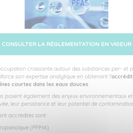
CONSULTER LA RÉGLEMENTATION EN VIGEUR
cupation croissante autour des substances per- et po
nforce son expertise analytique en obtenant l’
accrédit
înes courtes dans les eaux douces
.
es posent également des enjeux environnementaux et 
evée, leur persistance et leur potentiel de contaminati
t accrédités sont :
propanoïque (PFPrA)