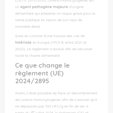
(CE) n° 2073/2005.
Listeria monocytogenes
est
un
agent pathogène majeure
d’origine
alimentaire qui présente un risque grave pour la
santé publique en raison de son taux de
mortalité élevé.
Suite au constat d’une hausse des cas de
listériose
en Europe (+15,9 % entre 2021 et
2022), ce règlement a évolué afin de sécuriser
toute la chaine alimentaire.
Ce que change le
règlement (UE)
2024/2895
Avant, il était possible de faire un dénombrement
de
Listeria monocytogenes
afin de s’assurer qu’il
ne dépassait pas 100 UFC/g en fin de vie. A
er
partir du 1
juillet 2026, le règlement (CE) n°