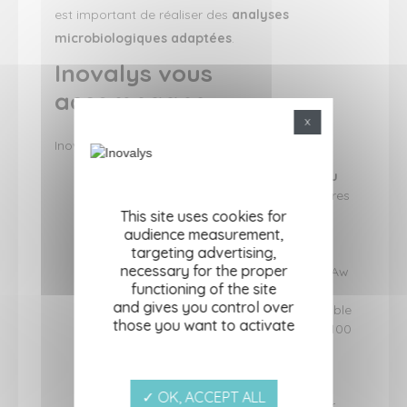
est important de réaliser des
analyses
microbiologiques adaptées
.
Inovalys vous
accompagne
X
Inovalys propose :
La
détermination de l’activité de l’eau
(Aw) et du pH
de vos denrées alimentaires
afin d’évaluer le
comportement
This site uses cookies for
microbiologique du produit
audience measurement,
, et en
targeting advertising,
particulier sa capacité à permettre la
necessary for the proper
croissance de
Listeria monocytogenes
. Aw
functioning of the site
et pH sont des preuves scientifiques
and gives you control over
solides pour justifier une tolérance possible
those you want to activate
de
Listeria monocytogenes
à moins de 100
UFC/g
Des
analyses microbiologiques
adaptées
selon vos produits
✓ OK, ACCEPT ALL
Un accompagnement personnalisé pour