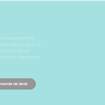
e renseignements
ontact@inovalys.fr ou
ommercial et nos
ibles pour répondre à
mande de devis