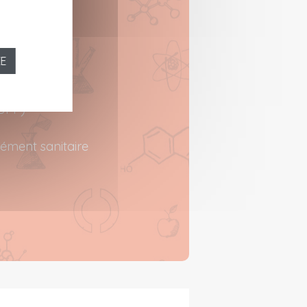
du dossier
ZE
DDPP)
rément sanitaire