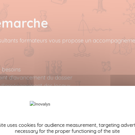
émarche
sultants formateurs vous propose un accompagneme
s besoins
oint d’avancement du dossier
s d’aménagement des locaux
 du dossier d’agrément selon l
ion en vigueur
site uses cookies for audience measurement, targeting advert
ivité
necessary for the proper functioning of the site