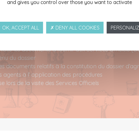
l’entreprise
and gives you control over those you want to activate
ctivités
’étude HACCP, du PMS et autres documents constitutifs 
 OK, ACCEPT ALL
✗ DENY ALL COOKIES
PERSONALI
nt d’INOVALYS
de tous les documents à fournir aux Services Officiels (
enu du dossier
es documents relatifs à la constitution du dossier d’ag
agents à l’ application des procédures
se lors de la visite des Services Officiels