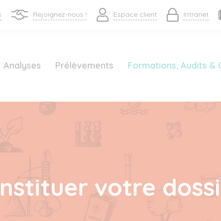
s
Rejoignez-nous !
Espace client
Intranet
Analyses
Prélèvements
Formations, Audits & 
nstituer votre doss