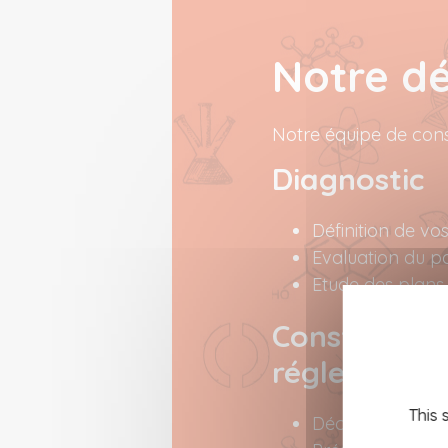
Notre d
Notre équipe de con
Diagnostic
Définition de vo
Evaluation du p
Etude des plan
Constitution
réglementat
This 
Déclaration d’act