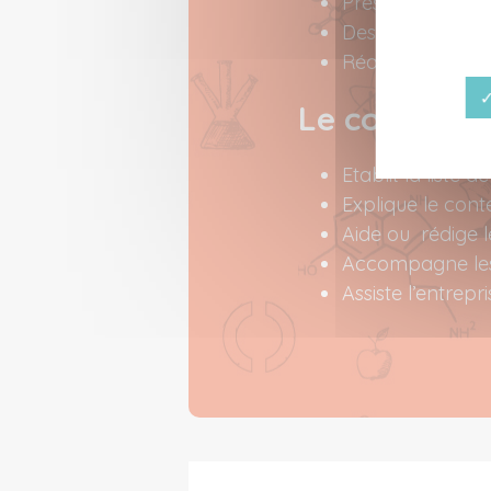
Présentation de 
Description des a
Réalisation de l
✓
Le consulta
Etablit la liste 
Explique le cont
Aide ou rédige l
Accompagne les 
Assiste l’entrepri