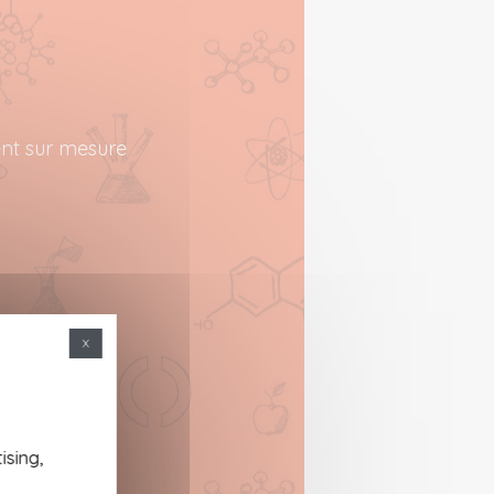
nt sur mesure
X
a
ising,