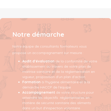
Notre démarche
Notre équipe de consultants formateurs vous
propose un accompagnement sur mesure :
Audit d’évaluation
de la conformité de votre
établissement au travers de votre plan de
maitrise sanitaire et de la réglementation en
vigueur, proposition d’un plan d’action
Formation
à l’hygiène alimentaire et à la
démarche HACCP de l’équipe
Accompagnement
de votre structure pour
atteindre les objectifs réglementaires en
matière de sécurité sanitaire des aliments
dans un but d’inspection volontaire