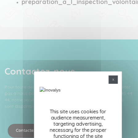
preparation_a_l_inspection_volontai
Contactez-nous
X
Pour toute demande de devis ou de renseignements n’hésitez
pas à nous contacter à contact@inovalys.fr ou au 02 51 85 44
44, notre service commercial et nos conseillers techniques
sont disponibles pour répondre à vos interrogations.
This site uses cookies for
audience measurement,
targeting advertising,
necessary for the proper
Contactez-nous
Demande de devis
functioning of the site